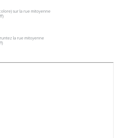
colore) sur la rue mitoyenne
f)
pruntez la rue mitoyenne
f)