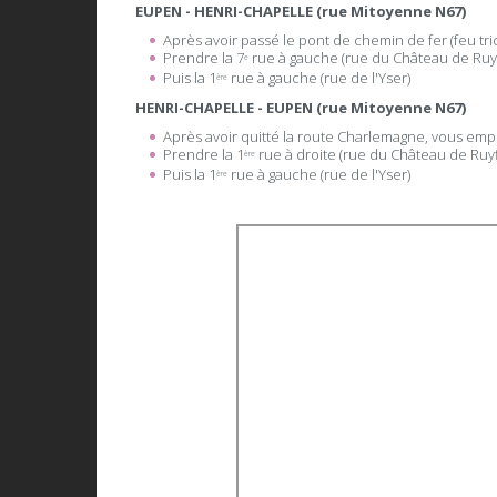
EUPEN - HENRI-CHAPELLE (rue Mitoyenne N67)
Après avoir passé le pont de chemin de fer (feu tri
Prendre la 7
rue à gauche (rue du Château de Ruyf
e
Puis la 1
rue à gauche (rue de l'Yser)
ère
HENRI-CHAPELLE - EUPEN (rue Mitoyenne N67)
Après avoir quitté la route Charlemagne, vous em
Prendre la 1
rue à droite (rue du Château de Ruyf
ère
Puis la 1
rue à gauche (rue de l'Yser)
ère