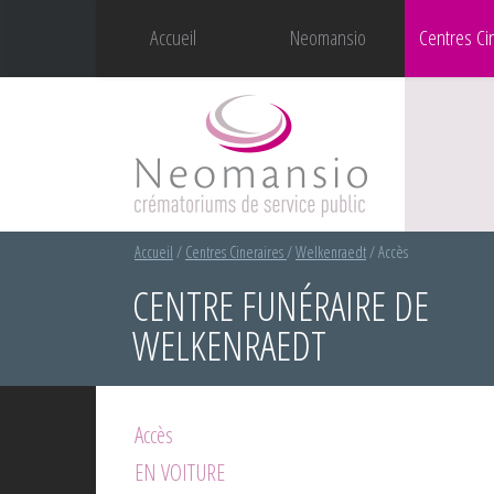
Accueil
Neomansio
Centres Ci
Accueil
/
Centres Cineraires
/
Welkenraedt
/
Accès
CENTRE FUNÉRAIRE DE
WELKENRAEDT
Accès
EN VOITURE