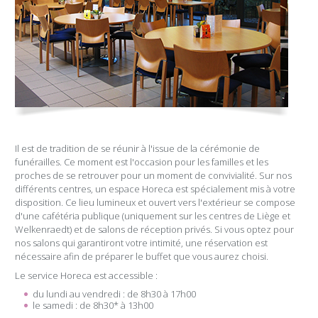
Il est de tradition de se réunir à l'issue de la cérémonie de
funérailles. Ce moment est l'occasion pour les familles et les
proches de se retrouver pour un moment de convivialité. Sur nos
différents centres, un espace Horeca est spécialement mis à votre
disposition. Ce lieu lumineux et ouvert vers l'extérieur se compose
d'une cafétéria publique (uniquement sur les centres de Liège et
Welkenraedt) et de salons de réception privés. Si vous optez pour
nos salons qui garantiront votre intimité, une réservation est
nécessaire afin de préparer le buffet que vous aurez choisi.
Le service Horeca est accessible :
du lundi au vendredi : de 8h30 à 17h00
le samedi : de 8h30* à 13h00