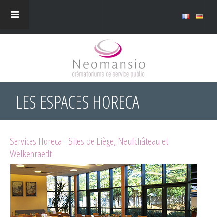
LES ESPACES HORECA
Services Horeca - Sites de Liège, Neufchâteau et
Welkenraedt