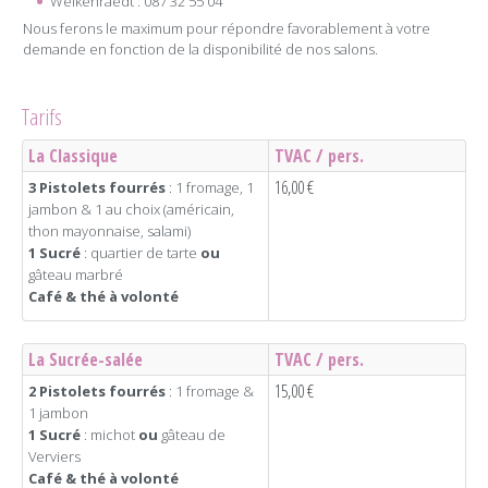
Welkenraedt : 087 32 55 04
Nous ferons le maximum pour répondre favorablement à votre
demande en fonction de la disponibilité de nos salons.
Tarifs
La Classique
TVAC / pers.
16,00 €
3 Pistolets fourrés
: 1 fromage, 1
jambon & 1 au choix (américain,
thon mayonnaise, salami)
1 Sucré
: quartier de tarte
ou
gâteau marbré
Café & thé à volonté
La Sucrée-salée
TVAC / pers.
15,00 €
2 Pistolets fourrés
: 1 fromage &
1 jambon
1 Sucré
: michot
ou
gâteau de
Verviers
Café & thé à volonté