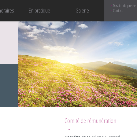
Dossier de presse
neraires
En pratique
Galerie
Contact
Comité de rémunération
Secrétaire :
Philippe Dussard