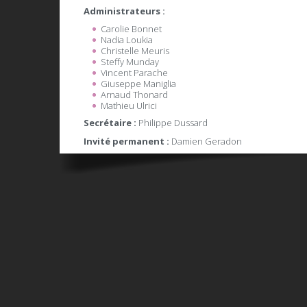
Administrateurs :
Carolie Bonnet
Nadia Loukia
Christelle Meuris
Steffy Munday
Vincent Parache
Giuseppe Maniglia
Arnaud Thonard
Mathieu Ulrici
Secrétaire :
Philippe Dussard
Invité permanent :
Damien Geradon