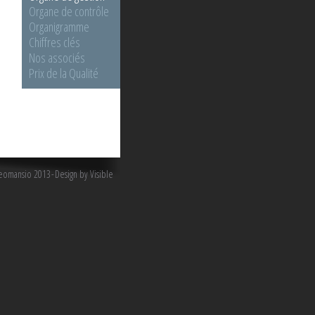
Organe de contrôle
Organigramme
Chiffres clés
Nos associés
Prix de la Qualité
omansio 2013
Design by Visible