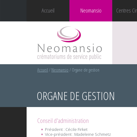
Accueil
Neomansio
Centres Ci
Accueil
/
Neomansio
/
Organe de gestion
ORGANE DE GESTION
Conseil d'administration
Président : Cécile Firket
Vice-président : Madeleine Schmetz