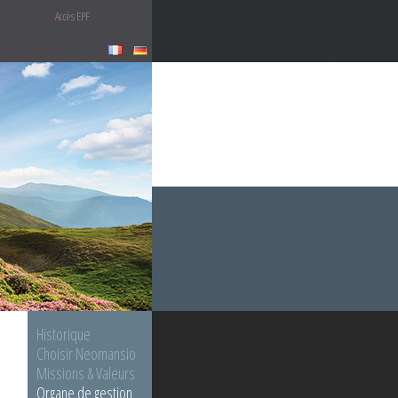
Accès EPF
Historique
Choisir Neomansio
Missions & Valeurs
Organe de gestion