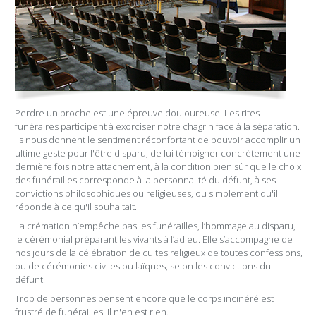
Perdre un proche est une épreuve douloureuse. Les rites
funéraires participent à exorciser notre chagrin face à la séparation.
Ils nous donnent le sentiment réconfortant de pouvoir accomplir un
ultime geste pour l'être disparu, de lui témoigner concrètement une
dernière fois notre attachement, à la condition bien sûr que le choix
des funérailles corresponde à la personnalité du défunt, à ses
convictions philosophiques ou religieuses, ou simplement qu'il
réponde à ce qu'il souhaitait.
La crémation n’empêche pas les funérailles, l’hommage au disparu,
le cérémonial préparant les vivants à l’adieu. Elle s’accompagne de
nos jours de la célébration de cultes religieux de toutes confessions,
ou de cérémonies civiles ou laïques, selon les convictions du
défunt.
Trop de personnes pensent encore que le corps incinéré est
frustré de funérailles. Il n'en est rien.