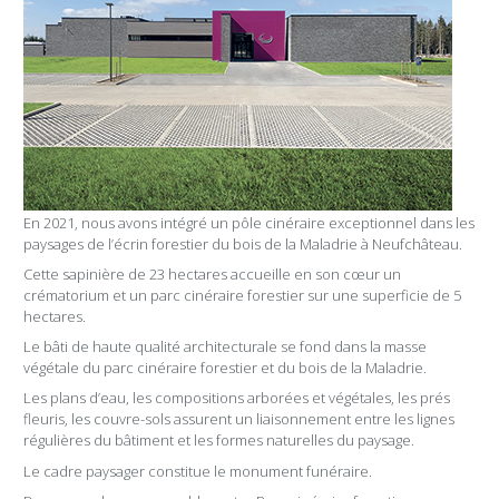
En 2021, nous avons intégré un pôle cinéraire exceptionnel dans les
paysages de l’écrin forestier du bois de la Maladrie à Neufchâteau.
Cette sapinière de 23 hectares accueille en son cœur un
crématorium et un parc cinéraire forestier sur une superficie de 5
hectares.
Le bâti de haute qualité architecturale se fond dans la masse
végétale du parc cinéraire forestier et du bois de la Maladrie.
Les plans d’eau, les compositions arborées et végétales, les prés
fleuris, les couvre-sols assurent un liaisonnement entre les lignes
régulières du bâtiment et les formes naturelles du paysage.
Le cadre paysager constitue le monument funéraire.