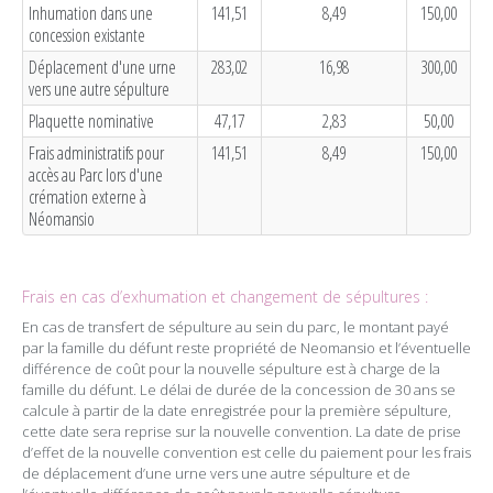
Inhumation dans une
141,51
8,49
150,00
concession existante
Déplacement d'une urne
283,02
16,98
300,00
vers une autre sépulture
Plaquette nominative
47,17
2,83
50,00
Frais administratifs pour
141,51
8,49
150,00
accès au Parc lors d'une
crémation externe à
Néomansio
Frais en cas d’exhumation et changement de sépultures :
En cas de transfert de sépulture au sein du parc, le montant payé
par la famille du défunt reste propriété de Neomansio et l’éventuelle
différence de coût pour la nouvelle sépulture est à charge de la
famille du défunt. Le délai de durée de la concession de 30 ans se
calcule à partir de la date enregistrée pour la première sépulture,
cette date sera reprise sur la nouvelle convention. La date de prise
d’effet de la nouvelle convention est celle du paiement pour les frais
de déplacement d’une urne vers une autre sépulture et de