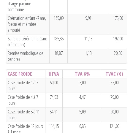
charge par une
commune
Crémation enfant -7 ans,
165,09
9,91
175,00
foetus et membre
amputé
Salle de cérémonie (sans
185,85
11,15
197,00
crémation)
Remise symbolique de
18,87
1,13
20,00
cendres
CASE FROIDE
HTVA
TVA 6%
TVAC
(€)
Case froide de 1 à 3
50,00
3,00
53,00
jours
Case froide de 4 à 7
74,53
4,47
79,00
jours
Case froide de 8 à 11
84,91
5,09
90,00
jours
Case froide de 12 jours
114,15
6,85
121,00
à 1 mois