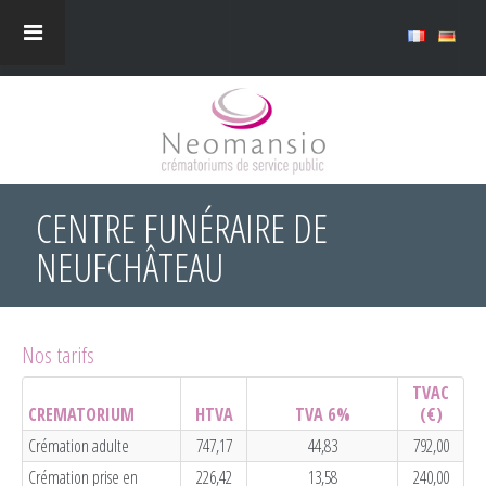
CENTRE FUNÉRAIRE DE
NEUFCHÂTEAU
Nos tarifs
TVAC
CREMATORIUM
HTVA
TVA 6%
(€)
Crémation adulte
747,17
44,83
792,00
Crémation prise en
226,42
13,58
240,00