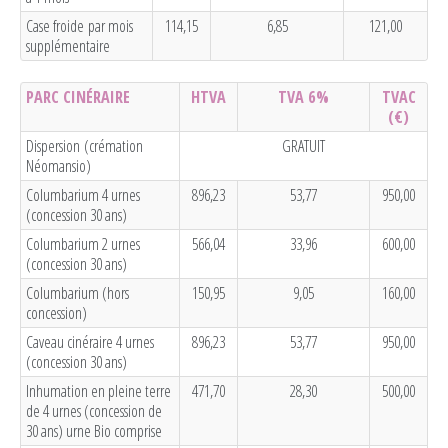
Case froide
par mois
114,15
6,85
121,00
supplémentaire
PARC CINÉRAIRE
HTVA
TVA 6%
TVAC
(€)
Dispersion (crémation
GRATUIT
Néomansio)
Columbarium 4 urnes
896,23
53,77
950,00
(concession 30 ans)
Columbarium 2 urnes
566,04
33,96
600,00
(concession 30 ans)
Columbarium (hors
150,95
9,05
160,00
concession)
Caveau cinéraire 4 urnes
896,23
53,77
950,00
(concession 30 ans)
Inhumation en pleine terre
471,70
28,30
500,00
de 4 urnes (concession de
30 ans) urne Bio comprise