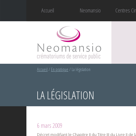
Accueil
Neomansio
Centres Ci
Accueil
/
En pratique
/
La législation
LA LÉGISLATION
6 mars 2009
Décret modifiant le Chapitre II du Titre III du Livre II 