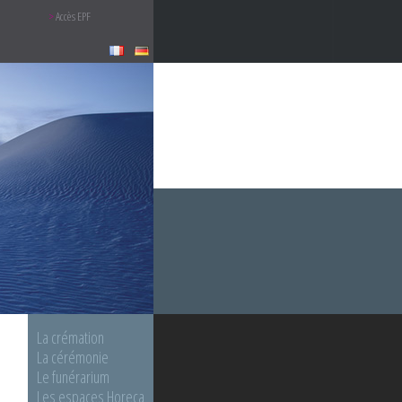
Accès EPF
La crémation
La cérémonie
Le funérarium
Les espaces Horeca