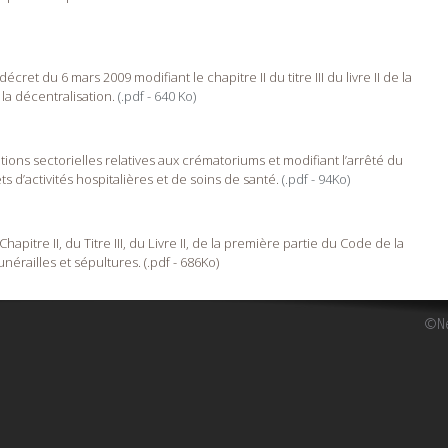
t du 6 mars 2009 modifiant le chapitre II du titre III du livre II de la
la décentralisation.
(.pdf - 640 Ko)
ns sectorielles relatives aux crématoriums et modifiant l’arrêté du
 d’activités hospitalières et de soins de santé.
(.pdf - 94Ko)
pitre II, du Titre III, du Livre II, de la première partie du Code de la
nérailles et sépultures. (.pdf - 686Ko)
©Ne