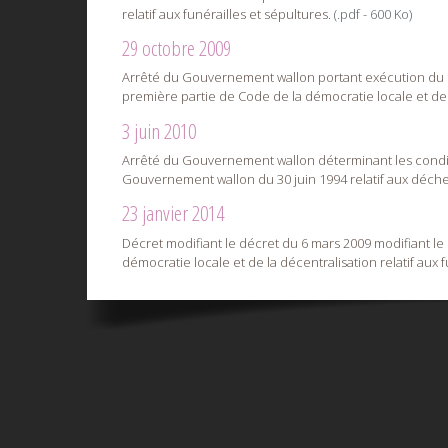
relatif aux funérailles et sépultures.
(.pdf - 600 Ko)
29 octobre 2009
Arrêté du Gouvernement wallon portant exécution du décre
première partie de Code de la démocratie locale et de 
3 juin 2010
Arrêté du Gouvernement wallon déterminant les conditio
Gouvernement wallon du 30 juin 1994 relatif aux déchets
23 janvier 2014
Décret modifiant le décret du 6 mars 2009 modifiant le Cha
démocratie locale et de la décentralisation relatif aux fu