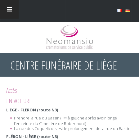
CENTRE FUNÉRAIRE DE LIÈGE
Accès
EN VOITURE
LIÈGE - FLÉRON (route N3)
Prendre la rue du Bassin (1
à gauche après avoir longé
ère
l’enceinte du Cimetière de Robermont)
La rue des Coquelicots est le prolongement de la rue du Bassin.
FLÉRON - LIÈGE (route N3)