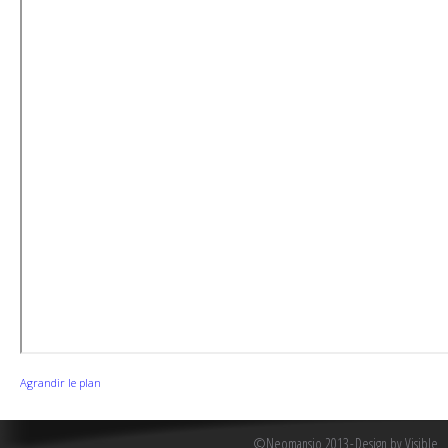
Agrandir le plan
©Neomansio 2013
Design by Visible