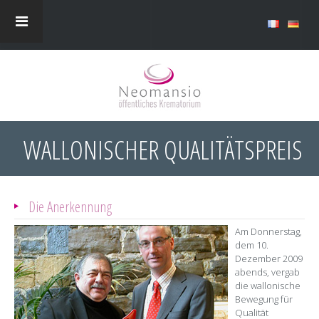
WALLONISCHER QUALITÄTSPREIS
Die Anerkennung
Am Donnerstag,
dem 10.
Dezember 2009
abends, vergab
die wallonische
Bewegung für
Qualität