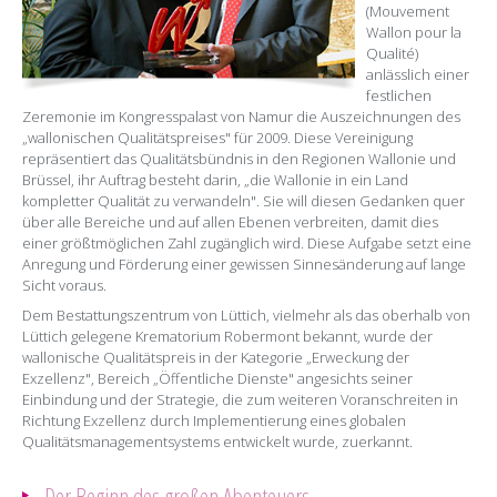
(Mouvement
Wallon pour la
Qualité)
anlässlich einer
festlichen
Zeremonie im Kongresspalast von Namur die Auszeichnungen des
„wallonischen Qualitätspreises" für 2009. Diese Vereinigung
repräsentiert das Qualitätsbündnis in den Regionen Wallonie und
Brüssel, ihr Auftrag besteht darin, „die Wallonie in ein Land
kompletter Qualität zu verwandeln". Sie will diesen Gedanken quer
über alle Bereiche und auf allen Ebenen verbreiten, damit dies
einer größtmöglichen Zahl zugänglich wird. Diese Aufgabe setzt eine
Anregung und Förderung einer gewissen Sinnesänderung auf lange
Sicht voraus.
Dem Bestattungszentrum von Lüttich, vielmehr als das oberhalb von
Lüttich gelegene Krematorium Robermont bekannt, wurde der
wallonische Qualitätspreis in der Kategorie „Erweckung der
Exzellenz", Bereich „Öffentliche Dienste" angesichts seiner
Einbindung und der Strategie, die zum weiteren Voranschreiten in
Richtung Exzellenz durch Implementierung eines globalen
Qualitätsmanagementsystems entwickelt wurde, zuerkannt.
Der Beginn des großen Abenteuers