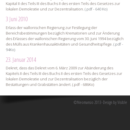
Kapital II des Teils III des Buchs II des ersten Teils des Gesetzes zur
lokalen Demokratie und zur Dezentralisation.
(.pdf - 640 Ko)
3 Juni 2010
Erlass der wallonischen Regierung zur Festlegung der
Bereichsbestimmungen bezüglich Krematorien und zur Änderung
des Erlasses der wallonischen Regierung vom 30. Juni 1994 bezüglich
des Mülls aus Krankenhausaktivitäten und Gesundheitspflege.
(.pdf -
94Ko)
23. Januar 2014
Dekret, dass das Dekret vom 6. März 2009 zur Abänderung des
Kapitels II des Teils III des Buchs II des ersten Teils des Gesetzes zur
lokalen Demokratie und zur Dezentralisation bezüglich der
Bestattungen und Grabstätten ändert. (.pdf - 686Ko)
©Neomansio 2013
Design by Visible