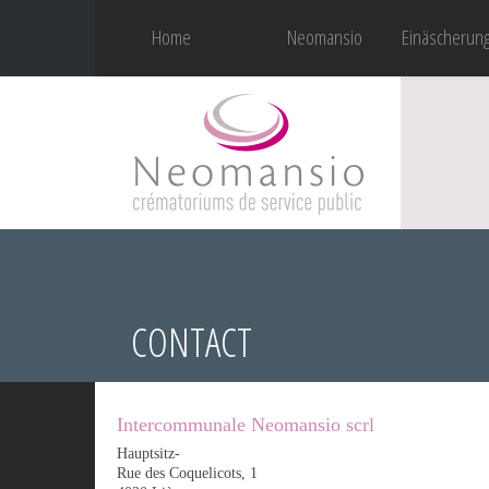
Home
Neomansio
Einäscherun
CONTACT
Intercommunale Neomansio scrl
Hauptsitz-
Rue des Coquelicots, 1