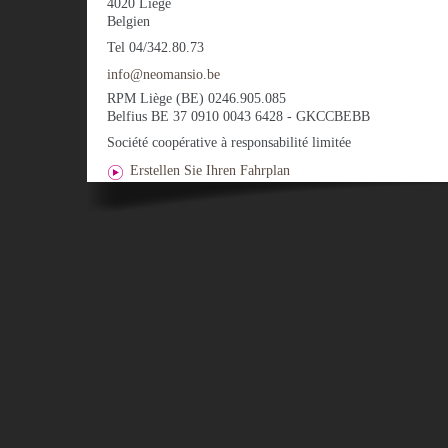
4020
Liège
Belgien
Tel
04/342.80.73
info@neomansio.be
RPM Liège (BE) 0246.905.085
Belfius BE 37 0910 0043 6428 - GKCCBEBB
Société coopérative à responsabilité limitée
Erstellen Sie Ihren Fahrplan