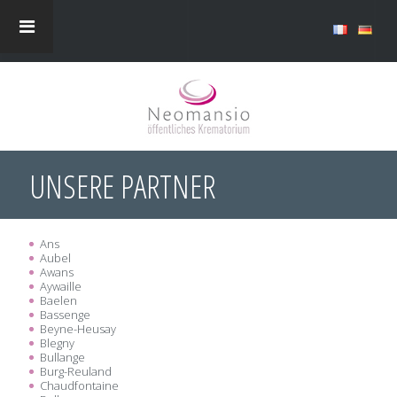
UNSERE PARTNER
Ans
Aubel
Awans
Aywaille
Baelen
Bassenge
Beyne-Heusay
Blegny
Bullange
Burg-Reuland
Chaudfontaine