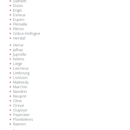
Dalhem
Dison
Engis
Esneux
Eupen
Flémalle
Fléron
Grâce-Hollogne
Herstal
Herve
Jalhay
Juprelle
Kelmis
Liège
Lierneux
Limbourg
Lontzen
Malmedy
Marchin
Nandrin
Neupré
Olne
Oreye
Oupeye
Pepinster
Plombières
Raeren