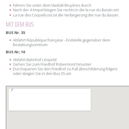
Fahren Sie unter dem Viadukt Bruyères durch
Nach der 4
Ampel biegen Sie rechts in die la rue du Bassin ein
La rue des Coquelicots ist die Verlängerung der rue du Bassin.
MIT DEM BUS
BUS Nr. 35
Abfahrt République française - Endstelle gegenüber dem
Bestattungszentrum
BUS Nr; 10
Abfahrt Bahnhof Léopold
Gehen Sie zum Friedhof Robermont hinunter
Durchqueren Sie den Friedhof zu Fuß (Beschilderung folgen)
oder steigen Sie in den Bus 35 um