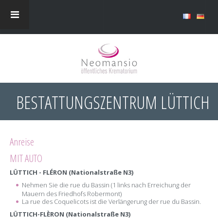
BESTATTUNGSZENTRUM LÜTTICH
Anreise
MIT AUTO
LÜTTICH - FLÉRON (Nationalstraße N3)
Nehmen Sie die rue du Bassin (1
links nach Erreichung der
Mauern des Friedhofs Robermont)
La rue des Coquelicots ist die Verlängerung der rue du Bassin.
LÜTTICH-FLÈRON (Nationalstraße N3)