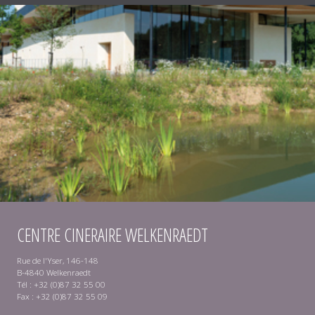
CENTRE CINERAIRE WELKENRAEDT
Rue de l'Yser, 146-148
B-4840 Welkenraedt
Tél : +32 (0)87 32 55 00
Fax : +32 (0)87 32 55 09