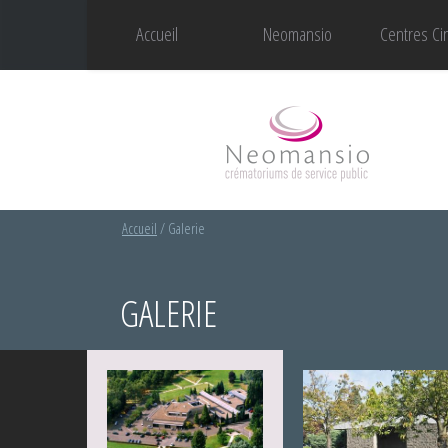
Accueil
Neomansio
Centres Ci
Accueil
/
Galerie
GALERIE